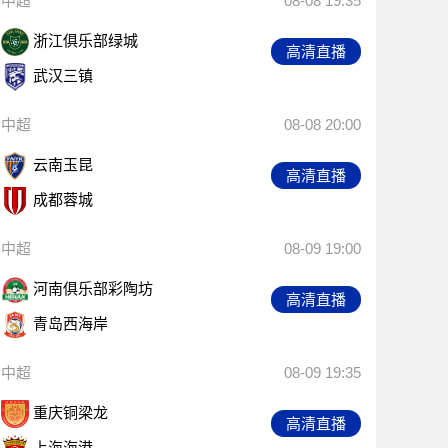
中超
08-08 19:35
浙江俱乐部绿城
高清直播
武汉三镇
中超
08-08 20:00
云南玉昆
高清直播
成都蓉城
中超
08-09 19:00
河南俱乐部彩陶坊
高清直播
青岛西海岸
中超
08-09 19:35
重庆铜梁龙
高清直播
上海海港