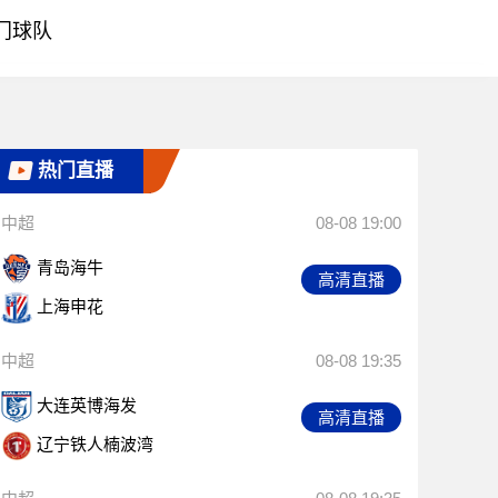
门球队
热门直播
中超
08-08 19:00
青岛海牛
高清直播
上海申花
中超
08-08 19:35
大连英博海发
高清直播
辽宁铁人楠波湾