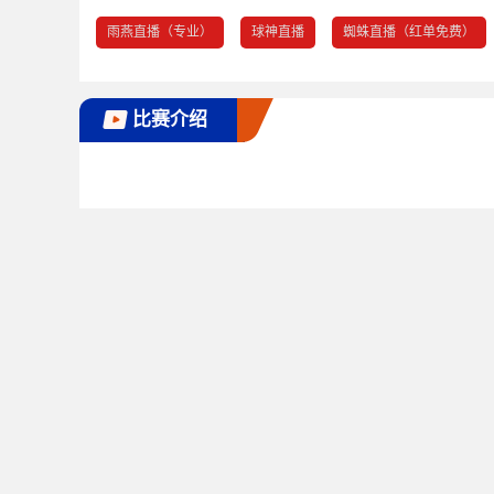
雨燕直播（专业）
球神直播
蜘蛛直播（红单免费）
比赛介绍