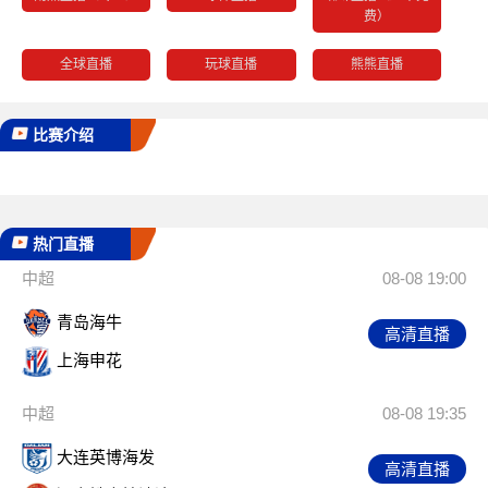
费）
全球直播
玩球直播
熊熊直播
比赛介绍
热门直播
中超
08-08 19:00
青岛海牛
高清直播
上海申花
中超
08-08 19:35
大连英博海发
高清直播