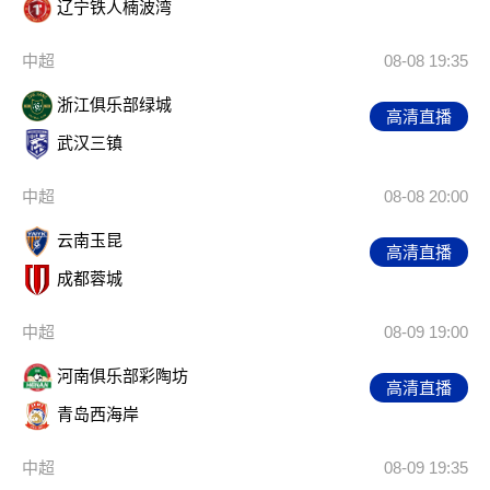
辽宁铁人楠波湾
中超
08-08 19:35
浙江俱乐部绿城
高清直播
武汉三镇
中超
08-08 20:00
云南玉昆
高清直播
成都蓉城
中超
08-09 19:00
河南俱乐部彩陶坊
高清直播
青岛西海岸
中超
08-09 19:35