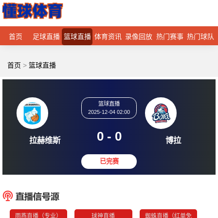
首页
足球直播
篮球直播
体育资讯
录像回放
热门赛事
热门球队
首页
>
篮球直播
篮球直播
2025-12-04 02:00
0
-
0
拉赫维斯
博
已完赛
雨燕直播（专业）
球神直播
蜘蛛直播（红单免