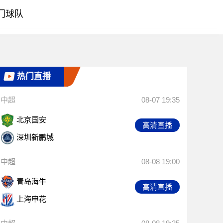
门球队
热门直播
中超
08-07 19:35
北京国安
高清直播
深圳新鹏城
中超
08-08 19:00
青岛海牛
高清直播
上海申花