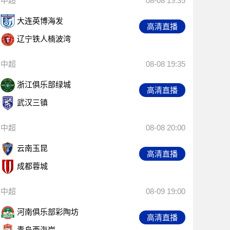
中超
08-08 19:35
大连英博海发
高清直播
辽宁铁人楠波湾
中超
08-08 19:35
浙江俱乐部绿城
高清直播
武汉三镇
中超
08-08 20:00
云南玉昆
高清直播
成都蓉城
中超
08-09 19:00
河南俱乐部彩陶坊
高清直播
青岛西海岸