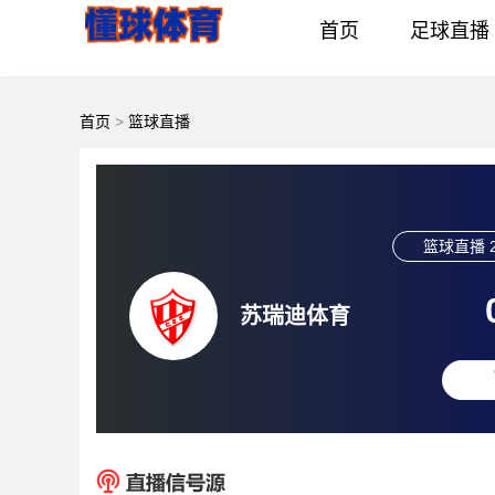
首页
足球直播
首页
>
篮球直播
篮球直播
苏瑞迪体育