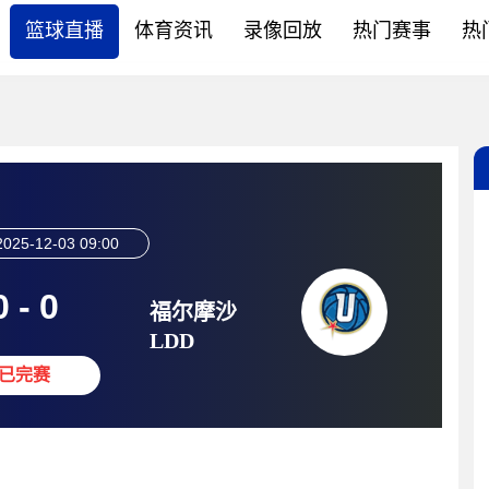
篮球直播
体育资讯
录像回放
热门赛事
热
2025-12-03 09:00
0
-
0
福尔摩沙
LDD
已完赛