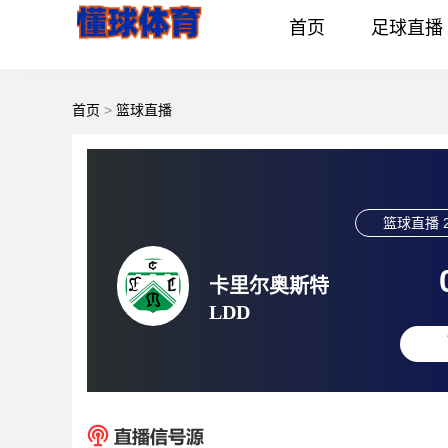
首页
足球直播
首页
>
篮球直播
篮球直播
卡里尔奥斯特
LDD