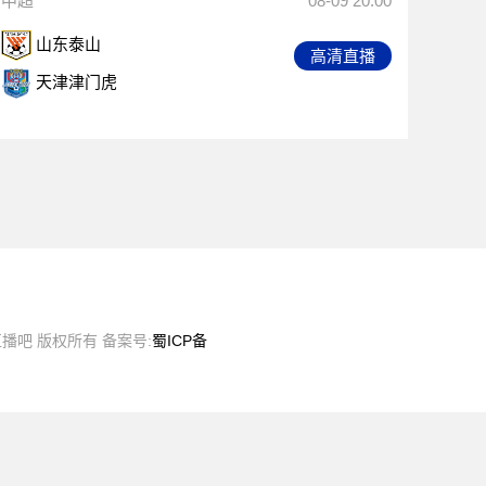
中超
08-09 20:00
山东泰山
高清直播
天津津门虎
直播吧 版权所有 备案号:
蜀ICP备