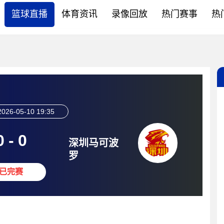
篮球直播
体育资讯
录像回放
热门赛事
热
2026-05-10 19:35
0
-
0
深圳马可波
罗
已完赛