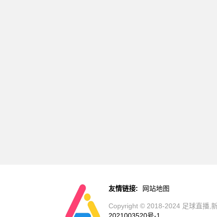
友情链接:
网站地图
Copyright © 2018-202
2021003520号-1