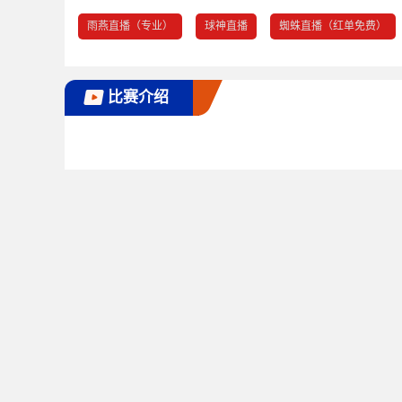
雨燕直播（专业）
球神直播
蜘蛛直播（红单免费）
比赛介绍