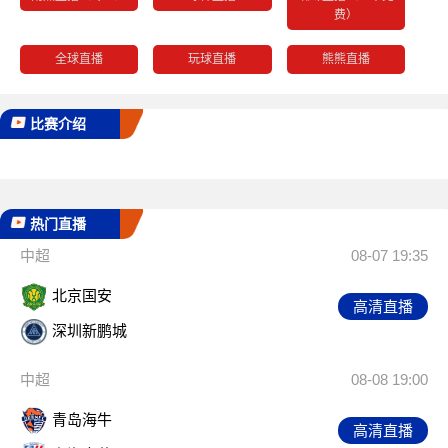
费）
全球直播
玩球直播
熊熊直播
比赛介绍
热门直播
中超
08-07 19:35
北京国安
高清直播
深圳新鹏城
中超
08-08 19:00
青岛海牛
高清直播