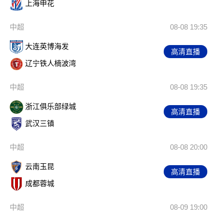
上海申花
中超
08-08 19:35
大连英博海发
高清直播
辽宁铁人楠波湾
中超
08-08 19:35
浙江俱乐部绿城
高清直播
武汉三镇
中超
08-08 20:00
云南玉昆
高清直播
成都蓉城
中超
08-09 19:00