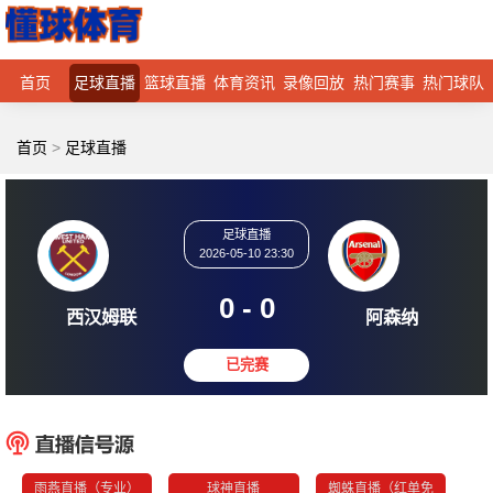
首页
足球直播
篮球直播
体育资讯
录像回放
热门赛事
热门球队
首页
>
足球直播
足球直播
2026-05-10 23:30
0
-
0
西汉姆联
阿森
已完赛
雨燕直播（专业）
球神直播
蜘蛛直播（红单免