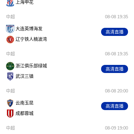
上海申花
中超
08-08 19:35
大连英博海发
高清直播
辽宁铁人楠波湾
中超
08-08 19:35
浙江俱乐部绿城
高清直播
武汉三镇
中超
08-08 20:00
云南玉昆
高清直播
成都蓉城
中超
08-09 19:00