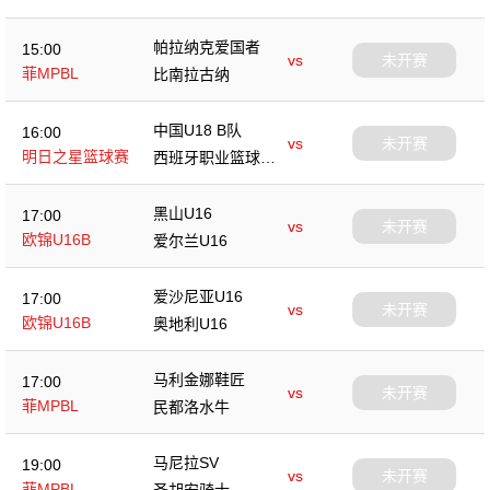
帕拉纳克爱国者
15:00
vs
未开赛
菲MPBL
比南拉古纳
中国U18 B队
16:00
vs
未开赛
明日之星篮球赛
西班牙职业篮球实
验室U18精英队
黑山U16
17:00
vs
未开赛
欧锦U16B
爱尔兰U16
爱沙尼亚U16
17:00
vs
未开赛
欧锦U16B
奥地利U16
马利金娜鞋匠
17:00
vs
未开赛
菲MPBL
民都洛水牛
马尼拉SV
19:00
vs
未开赛
菲MPBL