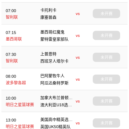
卡托利卡
07:00
vs
未开赛
智利联
康塞普森
墨西哥红魔鬼
07:15
vs
未开赛
墨西哥联
蒙特雷皇家部队
上普恩特
07:30
vs
未开赛
智利联
西班牙人塔尔卡
巴阿蒙牧牛人
08:00
vs
未开赛
波多黎各超
阿瓜达桑特罗斯
加拿大布兰普顿蜜
10:00
vs
未开赛
獾队
明日之星篮球赛
澳大利亚U18选拔
队
美国高中精英选拔
13:00
vs
未开赛
队
明日之星篮球赛
英国UK50精英队