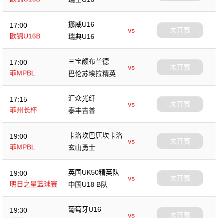
挪威U16
17:00
vs
未开赛
欧锦U16B
瑞典U16
三宝颜布兰德
17:00
vs
未开赛
菲MPBL
巴伦苏埃拉精英
汇众光纤
17:15
vs
未开赛
菲州长杯
泰丰吉普
卡洛坎巴唐坎卡洛
19:00
vs
未开赛
菲MPBL
玄山勇士
英国UK50精英队
19:00
vs
未开赛
明日之星篮球赛
中国U18 B队
葡萄牙U16
19:30
vs
未开赛