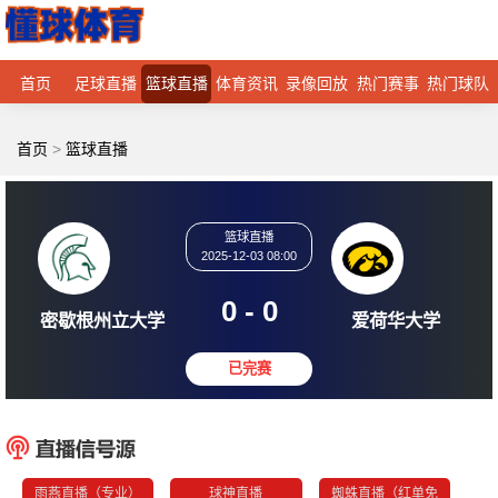
首页
足球直播
篮球直播
体育资讯
录像回放
热门赛事
热门球队
首页
>
篮球直播
篮球直播
2025-12-03 08:00
0
-
0
密歇根州立大学
爱荷华
已完赛
雨燕直播（专业）
球神直播
蜘蛛直播（红单免