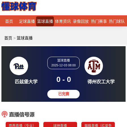
首页
足球直播
篮球直播
体育资讯
录像回放
热门赛事
热门球队
首页
>
篮球直播
篮球直播
2025-12-03 08:00
0
-
0
匹兹堡大学
得州农
已完赛
雨燕直播（专业）
球神直播
蜘蛛直播（红单免