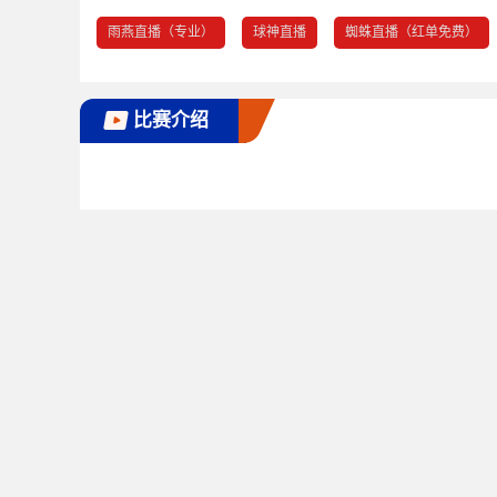
雨燕直播（专业）
球神直播
蜘蛛直播（红单免费）
比赛介绍