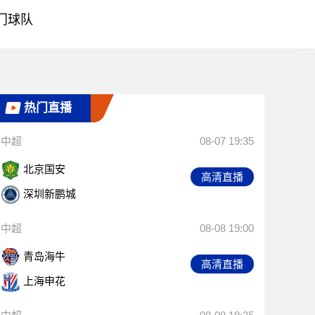
门球队
热门直播
中超
08-07 19:35
北京国安
高清直播
深圳新鹏城
中超
08-08 19:00
青岛海牛
高清直播
上海申花