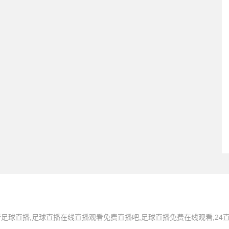
4 足球直播,新足球直播,足球直播在线直播观看免费直播吧,足球直播免费在线观看,24