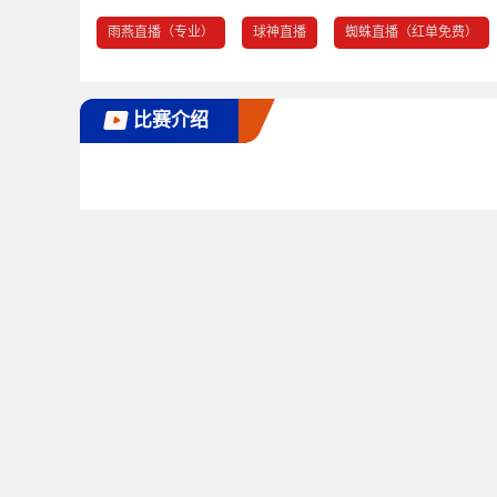
雨燕直播（专业）
球神直播
蜘蛛直播（红单免费）
比赛介绍