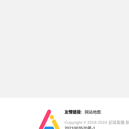
友情链接:
网站地图
Copyright © 2018-202
2021003520号-1