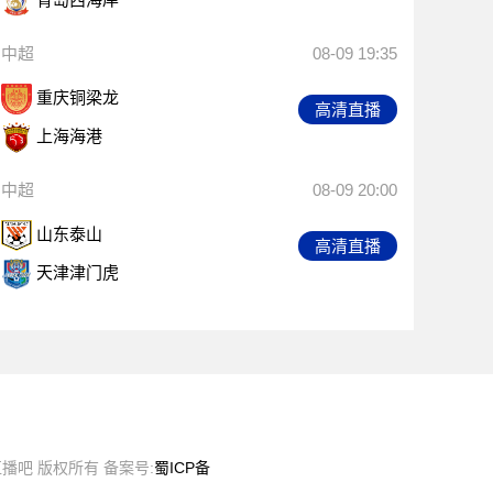
中超
08-09 19:35
重庆铜梁龙
高清直播
上海海港
中超
08-09 20:00
山东泰山
高清直播
天津津门虎
直播吧 版权所有 备案号:
蜀ICP备