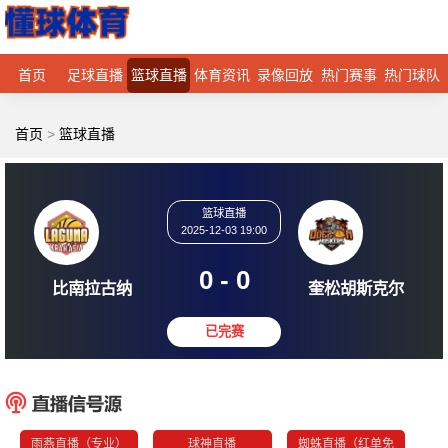
首页
足球直播
篮球直播
体育资讯
录像回放
热门赛事
热门球队
首页
>
篮球直播
篮球直播
2025-12-03 19:00
0
-
0
比南拉古纳
奎松胡
已完赛
雨燕直播（专业）
球神直播
蜘蛛直播（红单免