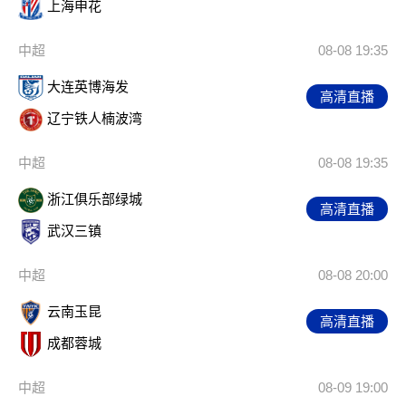
上海申花
中超
08-08 19:35
大连英博海发
高清直播
辽宁铁人楠波湾
中超
08-08 19:35
浙江俱乐部绿城
高清直播
武汉三镇
中超
08-08 20:00
云南玉昆
高清直播
成都蓉城
中超
08-09 19:00