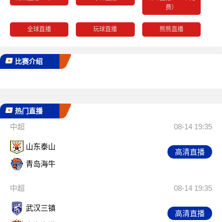
费）
全球直播
玩球直播
熊熊直播
比赛介绍
热门直播
中超
08-14 19:35
山东泰山
高清直播
青岛海牛
中超
08-14 19:35
武汉三镇
高清直播