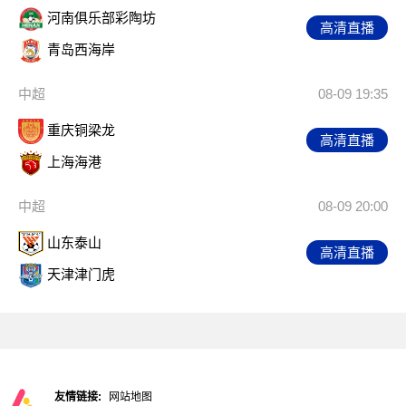
河南俱乐部彩陶坊
高清直播
青岛西海岸
中超
08-09 19:35
重庆铜梁龙
高清直播
上海海港
中超
08-09 20:00
山东泰山
高清直播
天津津门虎
友情链接:
网站地图