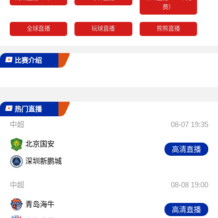
费）
全球直播
玩球直播
熊熊直播
比赛介绍
热门直播
中超
08-07 19:35
北京国安
高清直播
深圳新鹏城
中超
08-08 19:00
青岛海牛
高清直播