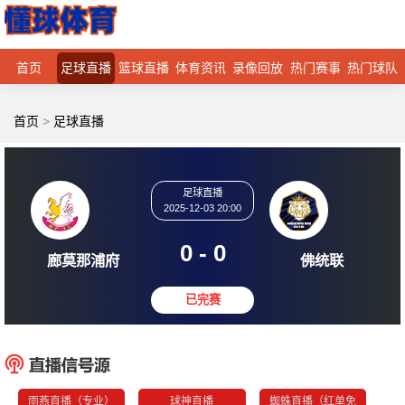
首页
足球直播
篮球直播
体育资讯
录像回放
热门赛事
热门球队
首页
>
足球直播
足球直播
2025-12-03 20:00
0
-
0
廊莫那浦府
佛统
已完赛
雨燕直播（专业）
球神直播
蜘蛛直播（红单免