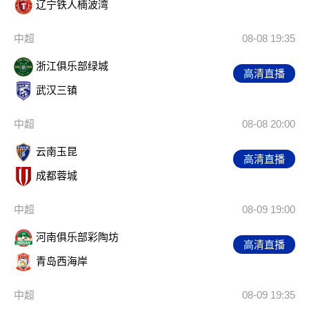
辽宁铁人楠波湾
中超
08-08 19:35
浙江俱乐部绿城
高清直播
武汉三镇
中超
08-08 20:00
云南玉昆
高清直播
成都蓉城
中超
08-09 19:00
河南俱乐部彩陶坊
高清直播
青岛西海岸
中超
08-09 19:35