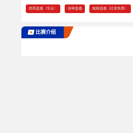
雨燕直播（专业）
球神直播
蜘蛛直播（红单免费）
比赛介绍