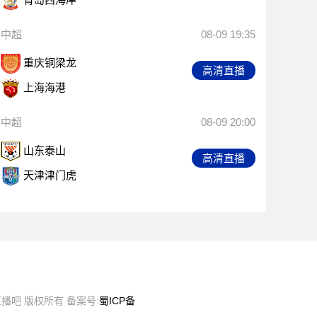
中超
08-09 19:35
重庆铜梁龙
高清直播
上海海港
中超
08-09 20:00
山东泰山
高清直播
天津津门虎
直播吧 版权所有 备案号:
蜀ICP备