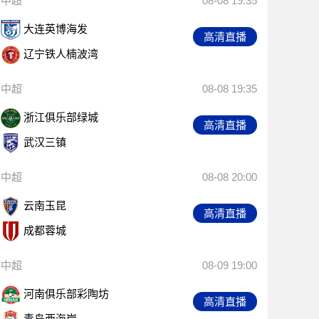
中超
08-08 19:35
大连英博海发
高清直播
辽宁铁人楠波湾
中超
08-08 19:35
浙江俱乐部绿城
高清直播
武汉三镇
中超
08-08 20:00
云南玉昆
高清直播
成都蓉城
中超
08-09 19:00
河南俱乐部彩陶坊
高清直播
青岛西海岸