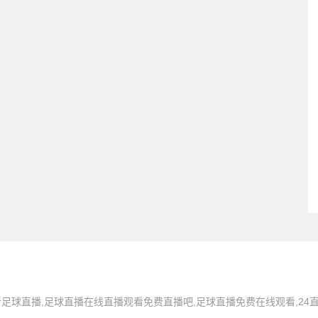
4 足球直播,新足球直播,足球直播在线直播观看免费直播吧,足球直播免费在线观看,24