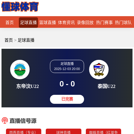
首页
足球直播
篮球直播
体育资讯
录像回放
热门赛事
热门球队
首页
>
足球直播
足球直播
2025-12-03 20:00
0
-
0
东帝汶U22
泰国U
已完赛
雨燕直播（专业）
球神直播
蜘蛛直播（红单免