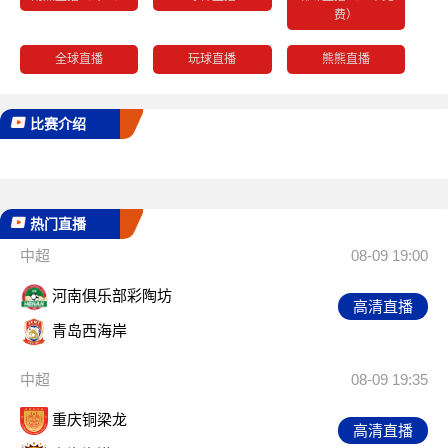
费）
全球直播
玩球直播
熊熊直播
比赛介绍
热门直播
中超
08-09 19:00
河南俱乐部彩陶坊
高清直播
青岛西海岸
中超
08-09 19:35
重庆铜梁龙
高清直播