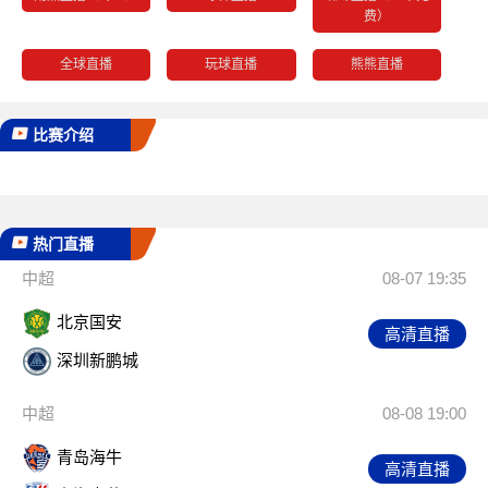
费）
全球直播
玩球直播
熊熊直播
比赛介绍
热门直播
中超
08-07 19:35
北京国安
高清直播
深圳新鹏城
中超
08-08 19:00
青岛海牛
高清直播