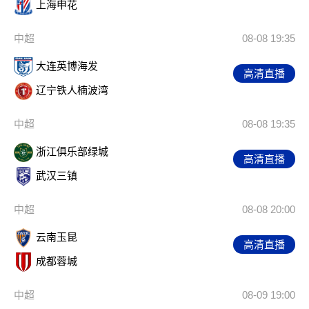
上海申花
中超
08-08 19:35
大连英博海发
高清直播
辽宁铁人楠波湾
中超
08-08 19:35
浙江俱乐部绿城
高清直播
武汉三镇
中超
08-08 20:00
云南玉昆
高清直播
成都蓉城
中超
08-09 19:00