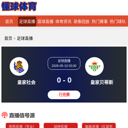
首页
足球直播
篮球直播
体育资讯
录像回放
热门赛事
热门球队
首页
>
足球直播
足球直播
2026-05-10 03:00
0
-
0
皇家社会
皇家贝
已完赛
雨燕直播（专业）
球神直播
蜘蛛直播（红单免