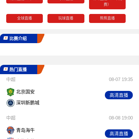
费）
全球直播
玩球直播
熊熊直播
比赛介绍
热门直播
中超
08-07 19:35
北京国安
高清直播
深圳新鹏城
中超
08-08 19:00
青岛海牛
高清直播